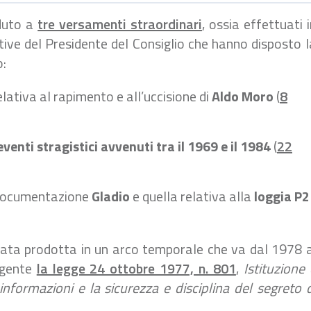
eduto a
tre versamenti straordinari
, ossia effettuati i
ttive del Presidente del Consiglio che hanno disposto l
o:
lativa al rapimento e all’uccisione di
Aldo Moro
(
8
eventi stragistici avvenuti tra il 1969 e il 1984
(
22
a documentazione
Gladio
e quella relativa alla
loggia P2
ata prodotta in un arco temporale che va dal 1978 a
vigente
la legge 24 ottobre 1977, n. 801
,
Istituzione 
nformazioni e la sicurezza e disciplina del segreto d