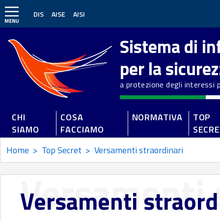
DIS
AISE
AISI
Sistema di i
per la sicure
a protezione degli interessi po
CHI
COSA
NORMATIVA
TOP
SIAMO
FACCIAMO
SECR
Home
>
Top Secret
>
Versamenti straordinari
Versamenti 
Versamenti straord