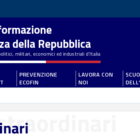
nformazione
zza della Repubblica
litici, militari, economici ed industriali d’Italia
PREVENZIONE
LAVORA CON
SCUO
ET
ECOFIN
NOI
DELL
straordinari
inari