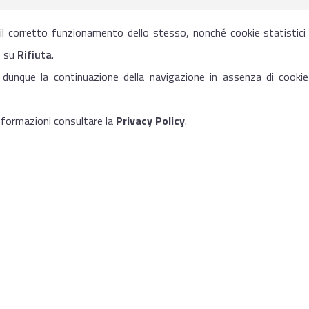
r il corretto funzionamento dello stesso, nonché cookie statistici
e su
Rifiuta
.
 dunque la continuazione della navigazione in assenza di cookie
informazioni consultare la
Privacy Policy
.
rmazione
 della Repubblica
i, militari, economici ed industriali d’Italia
SR