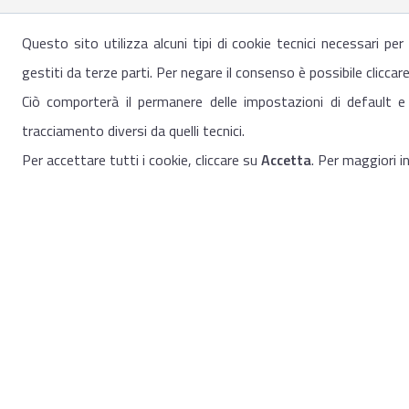
Questo sito utilizza alcuni tipi di cookie tecnici necessari pe
gestiti da terze parti. Per negare il consenso è possibile cliccar
Ciò comporterà il permanere delle impostazioni di default e
tracciamento diversi da quelli tecnici.
Per accettare tutti i cookie, cliccare su
Accetta
. Per maggiori 
Sistema di info
per la sicurezza
a protezione degli interessi politic
Chi siamo
CI