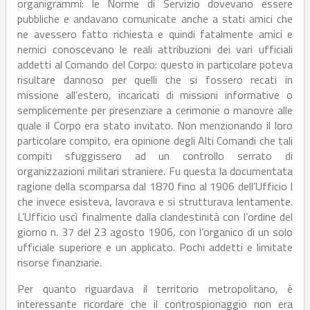
organigrammi: le Norme di Servizio dovevano essere
pubbliche e andavano comunicate anche a stati amici che
ne avessero fatto richiesta e quindi fatalmente amici e
nemici conoscevano le reali attribuzioni dei vari ufficiali
addetti al Comando del Corpo: questo in particolare poteva
risultare dannoso per quelli che si fossero recati in
missione all’estero, incaricati di missioni informative o
semplicemente per presenziare a cerimonie o manovre alle
quale il Corpo era stato invitato. Non menzionando il loro
particolare compito, era opinione degli Alti Comandi che tali
compiti sfuggissero ad un controllo serrato di
organizzazioni militari straniere. Fu questa la documentata
ragione della scomparsa dal 1870 fino al 1906 dell’Ufficio I
che invece esisteva, lavorava e si strutturava lentamente.
L’Ufficio uscì finalmente dalla clandestinità con l’ordine del
giorno n. 37 del 23 agosto 1906, con l’organico di un solo
ufficiale superiore e un applicato. Pochi addetti e limitate
risorse finanziarie.
Per quanto riguardava il territorio metropolitano, è
interessante ricordare che il controspionaggio non era