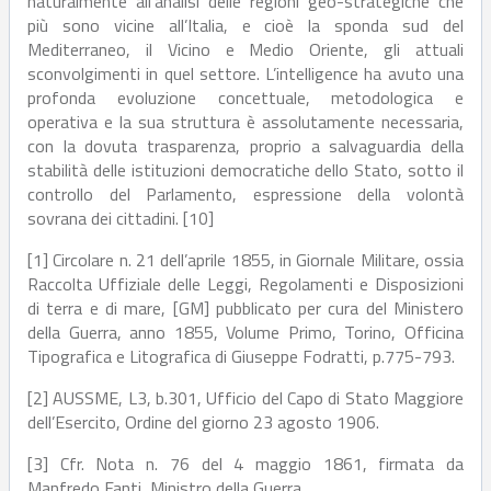
naturalmente all’analisi delle regioni geo-strategiche che
più sono vicine all’Italia, e cioè la sponda sud del
Mediterraneo, il Vicino e Medio Oriente, gli attuali
sconvolgimenti in quel settore. L’intelligence ha avuto una
profonda evoluzione concettuale, metodologica e
operativa e la sua struttura è assolutamente necessaria,
con la dovuta trasparenza, proprio a salvaguardia della
stabilità delle istituzioni democratiche dello Stato, sotto il
controllo del Parlamento, espressione della volontà
sovrana dei cittadini. [10]
[1] Circolare n. 21 dell’aprile 1855, in Giornale Militare, ossia
Raccolta Uffiziale delle Leggi, Regolamenti e Disposizioni
di terra e di mare, [GM] pubblicato per cura del Ministero
della Guerra, anno 1855, Volume Primo, Torino, Officina
Tipografica e Litografica di Giuseppe Fodratti, p.775-793.
[2] AUSSME, L3, b.301, Ufficio del Capo di Stato Maggiore
dell’Esercito, Ordine del giorno 23 agosto 1906.
[3] Cfr. Nota n. 76 del 4 maggio 1861, firmata da
Manfredo Fanti, Ministro della Guerra.