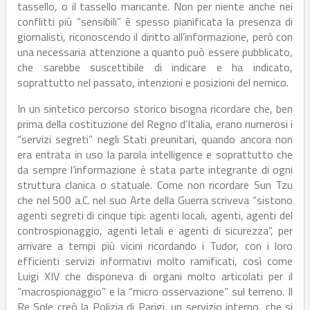
tassello, o il tassello mancante. Non per niente anche nei
conflitti più “sensibili” è spesso pianificata la presenza di
giornalisti, riconoscendo il diritto all’informazione, però con
una necessaria attenzione a quanto può essere pubblicato,
che sarebbe suscettibile di indicare e ha indicato,
soprattutto nel passato, intenzioni e posizioni del nemico.
In un sintetico percorso storico bisogna ricordare che, ben
prima della costituzione del Regno d’Italia, erano numerosi i
“servizi segreti” negli Stati preunitari, quando ancora non
era entrata in uso la parola intelligence e soprattutto che
da sempre l’informazione è stata parte integrante di ogni
struttura clanica o statuale. Come non ricordare Sun Tzu
che nel 500 a.C. nel suo Arte della Guerra scriveva “sistono
agenti segreti di cinque tipi: agenti locali, agenti, agenti del
controspionaggio, agenti letali e agenti di sicurezza”, per
arrivare a tempi più vicini ricordando i Tudor, con i loro
efficienti servizi informativi molto ramificati, così come
Luigi XIV che disponeva di organi molto articolati per il
“macrospionaggio” e la “micro osservazione” sul terreno. Il
Re Sole creò la Polizia di Parigi, un servizio interno, che si