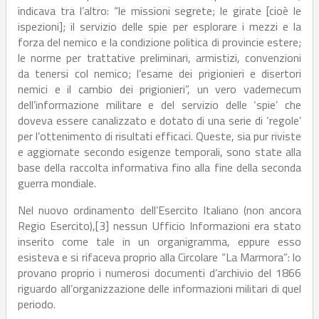
indicava tra l’altro: “le missioni segrete; le girate [cioè le
ispezioni]; il servizio delle spie per esplorare i mezzi e la
forza del nemico e la condizione politica di provincie estere;
le norme per trattative preliminari, armistizi, convenzioni
da tenersi col nemico; l’esame dei prigionieri e disertori
nemici e il cambio dei prigionieri”, un vero vademecum
dell’informazione militare e del servizio delle ‘spie’ che
doveva essere canalizzato e dotato di una serie di ‘regole’
per l’ottenimento di risultati efficaci. Queste, sia pur riviste
e aggiornate secondo esigenze temporali, sono state alla
base della raccolta informativa fino alla fine della seconda
guerra mondiale.
Nel nuovo ordinamento dell’Esercito Italiano (non ancora
Regio Esercito),[3] nessun Ufficio Informazioni era stato
inserito come tale in un organigramma, eppure esso
esisteva e si rifaceva proprio alla Circolare “La Marmora”: lo
provano proprio i numerosi documenti d’archivio del 1866
riguardo all’organizzazione delle informazioni militari di quel
periodo.