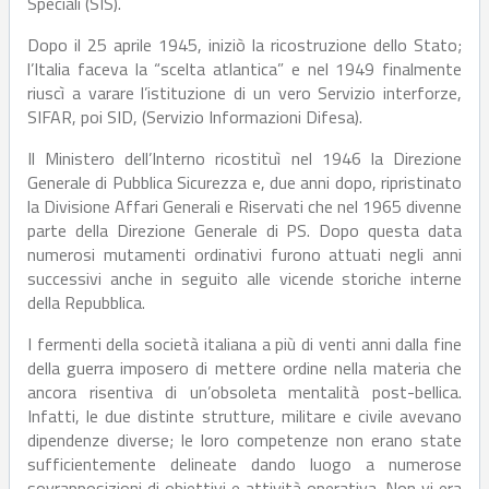
Speciali (SIS).
Dopo il 25 aprile 1945, iniziò la ricostruzione dello Stato;
l’Italia faceva la “scelta atlantica” e nel 1949 finalmente
riuscì a varare l’istituzione di un vero Servizio interforze,
SIFAR, poi SID, (Servizio Informazioni Difesa).
Il Ministero dell’Interno ricostituì nel 1946 la Direzione
Generale di Pubblica Sicurezza e, due anni dopo, ripristinato
la Divisione Affari Generali e Riservati che nel 1965 divenne
parte della Direzione Generale di PS. Dopo questa data
numerosi mutamenti ordinativi furono attuati negli anni
successivi anche in seguito alle vicende storiche interne
della Repubblica.
I fermenti della società italiana a più di venti anni dalla fine
della guerra imposero di mettere ordine nella materia che
ancora risentiva di un’obsoleta mentalità post-bellica.
Infatti, le due distinte strutture, militare e civile avevano
dipendenze diverse; le loro competenze non erano state
sufficientemente delineate dando luogo a numerose
sovrapposizioni di obiettivi e attività operativa. Non vi era