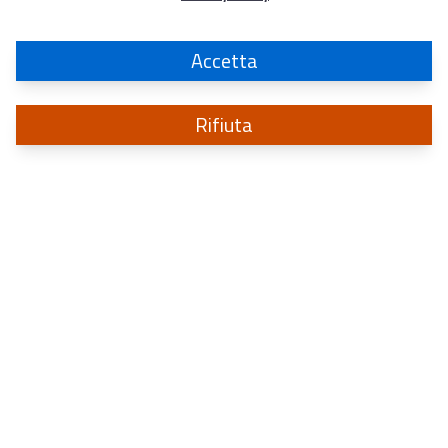
Accetta
Rifiuta
Sistema di informazione
per la sicurezza della Repubblica
a protezione degli interessi politici, militari, economici ed industriali d’Italia
CONTATTI
2026
- Sistema di informazione per la sicurezza della Repubblica