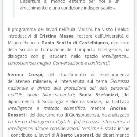
L’apertura al mondo esterno per noi è un
arricchimento e una condizione indispensabile».
Il programma dei lavori nell’Aula Martini, ha visto i saluti
introduttivi di
Cristina Messa
, rettore dell’Università di
Milano-Bicocca.
Paolo Scotto di Castelbianco
, direttore
della Scuola di formazione del Comparto Intelligence, ha
dialogato con gli studenti nello spazio
Intelligence…
conosciamola meglio. Conversazione e confronto
".
Serena Crespi
, del dipartimento di Giurisprudenza
dell’ateneo milanese, è intervenuta sul tema
Sicurezza
nazionale e diritto alla protezione dei dati personali
nell’UE: quale bilanciamento?
;
Sonia Stefanizzi
, del
dipartimento di Sociologia e Ricerca sociale, ha trattato
Intelligence e metodo scientifico,
mentre
Andrea
Rossetti
, del dipartimento di Giurisprudenza, ha analizzato
La forma della guerra digitale
.
(In)sicurezza informatica e
intelligence: alcune considerazioni tecniche
è stato infine
il contributo ai lavori di
Alberto Leporati
, del dipartimento