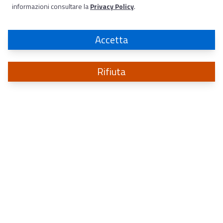
informazioni consultare la
Privacy Policy
.
Accetta
Rifiuta
Sistema di informazione
per la sicurezza della Repubblica
a protezione degli interessi politici, militari, economici ed industriali d’Italia
CONTATTI