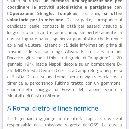
sbarco di Anzio,
un membro dell’organizzazione per
coordinare le attività spionistiche e partigiane con
l’Operazione Shingle. Tompkins
, 24 anni,
si offre
volontario per la missione
. D’altra parte, corrisponde al
candidato ideale: conosce la città per esserci vissuto a
lungo fino a circa tre anni prima, sa perfettamente la
nostra lingua e ha un’esperienza giornalistica che lo rende
abile nel valutare l’attendibilità delle informazioni prima di
trasmetterle via radio agli Alleati. È un civile, ma per
l’incarico gli viene attribuito il grado di “maggiore”. Il 20
gennaio 1944 lascia Napoli: decolla su un bombardiere B-
25 dell’OSS ed atterra in Corsica, a Campo Borgo nei pressi
di Bastia. Da qui, su una torpediniera, naviga verso la costa
tirrenica e, percorrendo l’ultimo tratto con un gommone,
sbarca nella spiaggia di Fosso del Tafone, vicino a
Montalto di Castro (Viterbo).
A Roma, dietro le linee nemiche
Il 21 gennaio raggiunge finalmente la Capitale, dove è il
responsabile della missione segreta dell’OSS. La durata