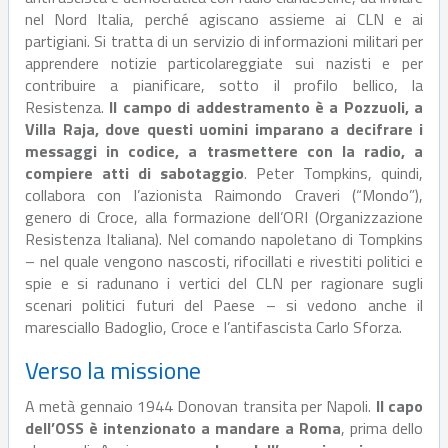
nel Nord Italia, perché agiscano assieme ai CLN e ai
partigiani. Si tratta di un servizio di informazioni militari per
apprendere notizie particolareggiate sui nazisti e per
contribuire a pianificare, sotto il profilo bellico, la
Resistenza.
Il campo di addestramento è a Pozzuoli, a
Villa Raja, dove questi uomini imparano a decifrare i
messaggi in codice, a trasmettere con la radio, a
compiere atti di sabotaggio
. Peter Tompkins, quindi,
collabora con l’azionista Raimondo Craveri (“Mondo”),
genero di Croce, alla formazione dell’ORI (Organizzazione
Resistenza Italiana). Nel comando napoletano di Tompkins
– nel quale vengono nascosti, rifocillati e rivestiti politici e
spie e si radunano i vertici del CLN per ragionare sugli
scenari politici futuri del Paese – si vedono anche il
maresciallo Badoglio, Croce e l’antifascista Carlo Sforza.
Verso la missione
A metà gennaio 1944 Donovan transita per Napoli.
Il capo
dell’OSS è intenzionato a mandare a Roma
, prima dello