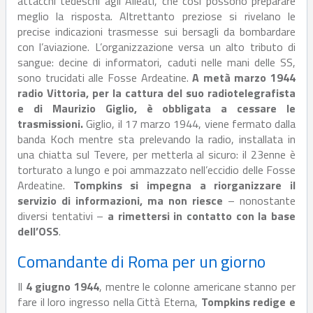
attacchi tedeschi agli Alleati, che così possono preparare
meglio la risposta. Altrettanto preziose si rivelano le
precise indicazioni trasmesse sui bersagli da bombardare
con l’aviazione. L’organizzazione versa un alto tributo di
sangue: decine di informatori, caduti nelle mani delle SS,
sono trucidati alle Fosse Ardeatine.
A metà marzo 1944
radio Vittoria, per la cattura del suo radiotelegrafista
e di Maurizio Giglio, è obbligata a cessare le
trasmissioni.
Giglio, il 17 marzo 1944, viene fermato dalla
banda Koch mentre sta prelevando la radio, installata in
una chiatta sul Tevere, per metterla al sicuro: il 23enne è
torturato a lungo e poi ammazzato nell’eccidio delle Fosse
Ardeatine.
Tompkins si impegna a riorganizzare il
servizio di informazioni, ma non riesce
– nonostante
diversi tentativi –
a rimettersi in contatto con la base
dell’OSS
.
Comandante di Roma per un giorno
Il
4 giugno 1944
, mentre le colonne americane stanno per
fare il loro ingresso nella Città Eterna,
Tompkins redige e