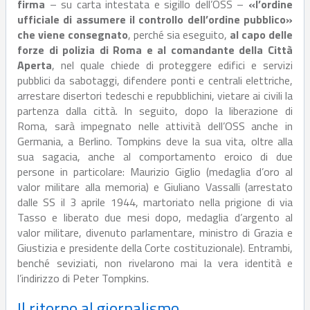
firma
– su carta intestata e sigillo dell’OSS –
«l’ordine
ufficiale di assumere il controllo dell’ordine pubblico»
che viene consegnato
, perché sia eseguito,
al capo delle
forze di polizia di Roma e al comandante della Città
Aperta
, nel quale chiede di proteggere edifici e servizi
pubblici da sabotaggi, difendere ponti e centrali elettriche,
arrestare disertori tedeschi e repubblichini, vietare ai civili la
partenza dalla città. In seguito, dopo la liberazione di
Roma, sarà impegnato nelle attività dell’OSS anche in
Germania, a Berlino. Tompkins deve la sua vita, oltre alla
sua sagacia, anche al comportamento eroico di due
persone in particolare: Maurizio Giglio (medaglia d’oro al
valor militare alla memoria) e Giuliano Vassalli (arrestato
dalle SS il 3 aprile 1944, martoriato nella prigione di via
Tasso e liberato due mesi dopo, medaglia d’argento al
valor militare, divenuto parlamentare, ministro di Grazia e
Giustizia e presidente della Corte costituzionale). Entrambi,
benché seviziati, non rivelarono mai la vera identità e
l’indirizzo di Peter Tompkins.
Il ritorno al giornalismo