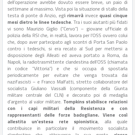
dell’operazione avrebbe dovuto essere breve, un paio di
settimane al massimo. Vista poi la situazione di stallo della
testa di ponte di Anzio, egli
rimarrà
invece
quasi cinque
mesi dietro le linee tedesche
. Tra i suoi aiutanti più fidati
vi sono Maurizio Giglio (“Cervo”) – giovane ufficiale di
polizia della RSI che, in realtà, lavora per l’OSS ovvero colui
che, dopo aver partecipato agli scontri di Porta San Paolo
contro i tedeschi, si era recato al Sud per mettersi a
disposizione degli Alleati ed aveva portato a Roma, da
Napoli, la radiotrasmittente clandestina dell’OSS (chiamata
in codice “Vittoria”) e che si occupa di spostarla
periodicamente per evitare che venga trovata dai
nazifascisti – e Franco Malfatti, stretto collaboratore del
socialista Giuliano Vassalli (componente della Giunta
militare centrale del CLN) e decorato poi di medaglia
d’argento al valor militare.
Tompkins stabilisce relazioni
con i capi militari della Resistenza e con
rappresentanti delle forze badogliane. Viene così
allestita un’estesa rete spionistica
, alla quale
contribuisce in particolare il movimento socialista
clandestino che, attraverso la sua gente,
riesce