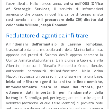
forze alleate. Nello stesso anno,
entra nell’OSS
(
Office
of Strategic Services
, il servizio di informazioni
americano che proprio in quel frangente di tempo si sta
costituendo e che è
il precursore della CIA
)
diretto dal
colonnello William Joseph Donovan
.
Reclutatore di agenti da infiltrare
All’indomani dell’armistizio di Cassino Tompkins
,
trasportato da una motosilurante della Marina britannica,
approda nei pressi di Salerno dov’è appena sbarcata la
Quinta Armata statunitense. Da lì giunge a Capri e, a villa
Albertini, incontra il filosofo Benedetto Croce, liberale,
autorevole personalità dell’antifascismo. Nella vicina
Napoli, requisisce un palazzo in via Crispi e ne fa una base.
Inizia ad infiltrare agenti italiani tra le linee nemiche,
immediatamente dietro la linea del fronte, per
ottenere dati importanti per l’andamento della
battaglia
. Si prodiga, poi, per ingaggiare ed istruire agenti
volontari (dotandoli di due false identità) di provata fede
antifascista e democratica con radio clandestine, da inviare