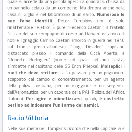
quale si accede da una piccola apertura quadrata, chiusa da
un pannello celato da un comodino. Ma dimora anche nella
casa di Giglio e nel laboratorio di un sarto.
Numerose le
sue false identità
. Peter Tompkins non è solo
l’inafferrabile “Pietro”. È pure “Federico Caetani”, il fratello
fittizio del suo compagno di corso ad Harvard ed amico di
nobile lignaggio Camillo Caetani (morto in guerra nel 1940
sul fronte greco-albanese), “Luigi Desideri”, capitano
distaccato presso il comando della Città Aperta, e
“Roberto Berlingieri” (nome col quale, ad una festa,
s’imbatte nel capitano delle SS Erich Priebke).
Molteplici i
ruoli che deve recitare
: si fa passare per un prigioniero
scappato dal campo di concentramento, per un agente
della polizia ausiliaria, per un maggiore e un sergente
dell’Aeronautica, per un caporale della PAI (Polizia dell’Africa
Italiana).
Per agire e mimetizzarsi
, quindi,
è costretto
perfino ad indossare l’uniforme dei nemici.
Radio Vittoria
Nelle sue memorie, Tompkins ricorda che nella Capitale vi è