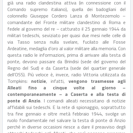
già una radio clandestina attiva (in connessione con il
Comando supremo italiano), quella dei badogliani del
colonnello Giuseppe Cordero Lanza di Montezemolo –
comandante del Fronte militare clandestino di Roma e
fedele al governo del re – catturato il 25 gennaio 1944 da
militari tedeschi, seviziato per quasi due mesi nelle celle di
via Tasso senza nulla svelare, fucilato alle Fosse
Ardeatine, medaglia d’oro al valor militare alla memoria. Con
questa radio le informazioni, prima di arrivare alla testa di
ponte, devono passare da Brindisi (sede del governo del
Regno del Sud) e da Caserta (sede del quartier generale
dell’OSS). Più veloce è, invece, radio Vittoria utilizzata da
Tompkins:
notizie
, infatti,
vengono trasmesse agli
Alleati fino a cinque volte al giorno –
contemporaneamente – a Caserta e alla testa di
ponte di Anzio
. I comandi alleati necessitano di notizie
affidabili sui tedeschi. E la rete di spionaggio, soprattutto
tra fine gennaio e oltre metà febbraio 1944, svolge un
ruolo fondamentale nel salvare la testa di ponte di Anzio
perché in diverse occasioni riesce a dare il preavviso degli