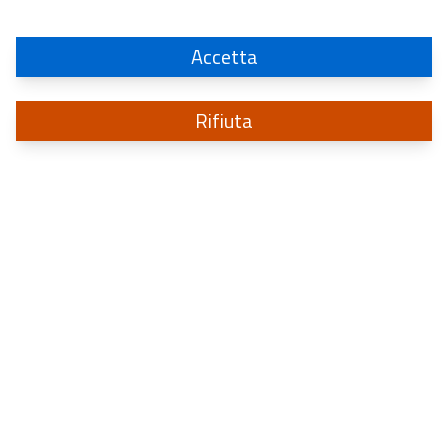
Accetta
Rifiuta
Sistema di informazione
per la sicurezza della Repubblica
a protezione degli interessi politici, militari, economici ed industriali d’Italia
CONTATTI
2026
- Sistema di informazione per la sicurezza della Repubblica