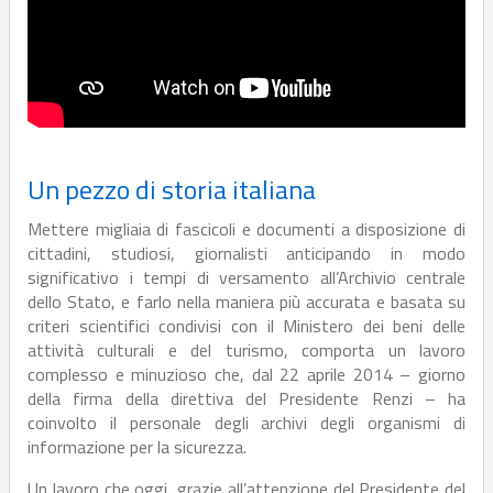
Un pezzo di storia italiana
Mettere migliaia di fascicoli e documenti a disposizione di
cittadini, studiosi, giornalisti anticipando in modo
significativo i tempi di versamento all’Archivio centrale
dello Stato, e farlo nella maniera più accurata e basata su
criteri scientifici condivisi con il Ministero dei beni delle
attività culturali e del turismo, comporta un lavoro
complesso e minuzioso che, dal 22 aprile 2014 – giorno
della firma della direttiva del Presidente Renzi – ha
coinvolto il personale degli archivi degli organismi di
informazione per la sicurezza.
Un lavoro che oggi, grazie all’attenzione del Presidente del