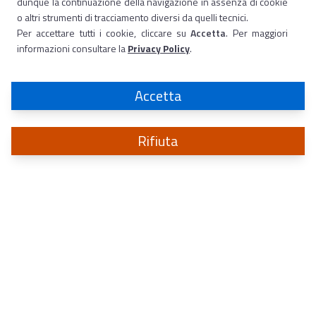
dunque la continuazione della navigazione in assenza di cookie
o altri strumenti di tracciamento diversi da quelli tecnici.
Per accettare tutti i cookie, cliccare su
Accetta
. Per maggiori
informazioni consultare la
Privacy Policy
.
Accetta
Rifiuta
Sistema di informazione
per la sicurezza della Repubblica
a protezione degli interessi politici, militari, economici ed industriali d’Italia