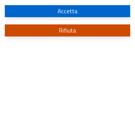
Accetta
Rifiuta
Sistema di informazione
per la sicurezza della Repubblica
a protezione degli interessi politici, militari, economici ed industriali d’Italia
CONTATTI
2026
- Sistema di informazione per la sicurezza della Repubblica
Privacy policy