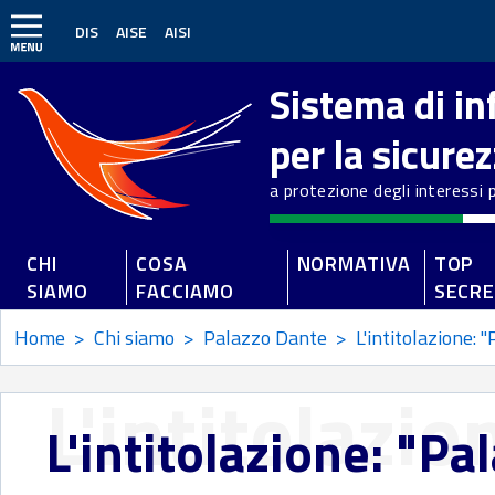
DIS
AISE
AISI
Sistema di i
per la sicure
a protezione degli interessi po
CHI
COSA
NORMATIVA
TOP
SIAMO
FACCIAMO
SECR
Home
>
Chi siamo
>
Palazzo Dante
>
L'intitolazione: 
L'intitolazi
L'intitolazione: "P