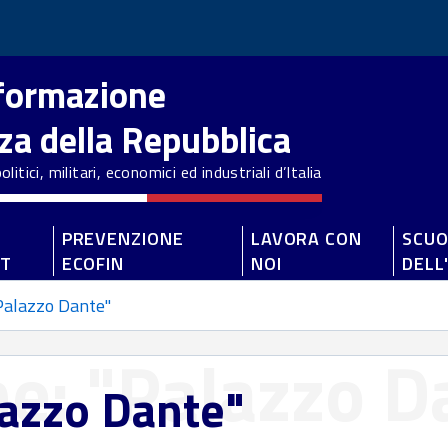
nformazione
zza della Repubblica
litici, militari, economici ed industriali d’Italia
PREVENZIONE
LAVORA CON
SCUO
ET
ECOFIN
NOI
DELL
"Palazzo Dante"
one: "Palazzo D
alazzo Dante"